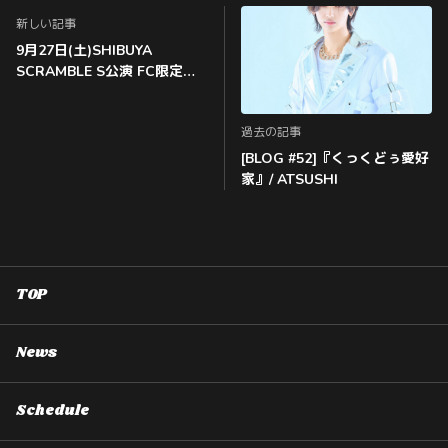
新しい記事
9月27日(土)SHIBUYA
SCRAMBLE S公演 FC限定入
場引き換え抽選
過去の記事
[BLOG #52]『くっくどぅ愛好
家』/ ATSUSHI
TOP
News
Schedule