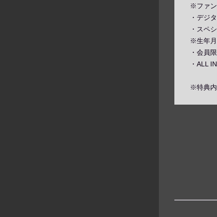
※ファン
・デジタ
・スペシ
※生年月
・会員限
・ALL
※特典内