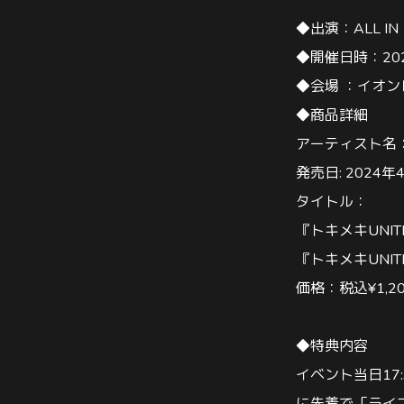
◆
出演：
ALL IN
◆
開催日時：
20
◆
会場
：イオン
◆
商品詳細
アーティスト名
発売日
: 2024
年
タイトル：
『トキメキ
UNIT
『トキメキ
UNIT
価格：税込
¥1,2
◆
特典内容
イベント当日
17