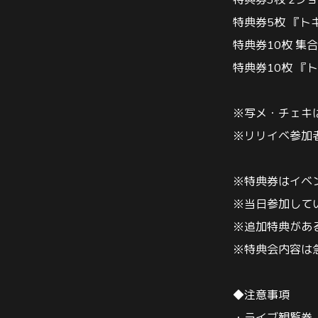
特典券
3
枚
2
ショ
特典券
5
枚
『ト
特典券
10
枚 集
特典券
10
枚 『
※
写メ・チェキ
※
リリイベ参加
※
特典券はイベ
※
当日参加して
※
追加特典があ
※
特典会内容は
◆
注意事項