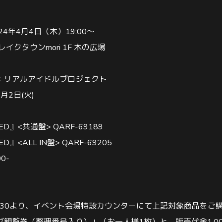
24
年
4
月
4
日（木）
19:00
～
レイクタウン
mori 1F
木の広場
：リアルアイドルプロジェクト
4
月
2
日
(
火
)
ED
』
<
共通盤
> QARF-69189
ED
』
<ALL IN
盤
> QARF-69205
00-
:30
より、イベント会場特設カウンターにて上記対象商品をご