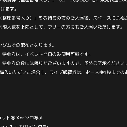
ブ観覧券（整理番号入り）」（お一人様
1
枚）と、販売代金
1,0
上げます。
（整理番号入り）」をお持ちの方のご入場後、スペースに余裕
制限人数を上限として、フリーの方にもご入場いただけます。
ンダムでの配布となります。
、特典券は、イベント当日のみ使用可能です。
、特典券の数には限りがございますので、予めご了承ください
購入いただいた場合も、ライブ観覧券は、お一人様
1
枚までの
ョット写メ
or
ソロ写メ