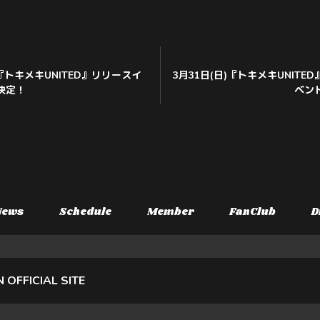
)『トキメキUNITED』リリースイ
3月31日(日)『トキメキUNITE
決定！
ベン
News
Schedule
Member
FanClub
D
N OFFICIAL SITE