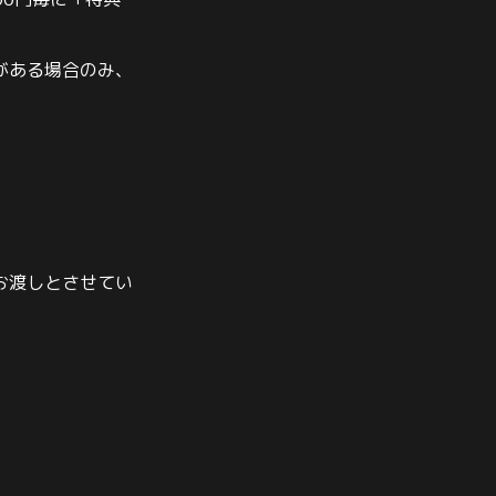
00
円毎に「特典
がある場合のみ、
。
お渡しとさせてい