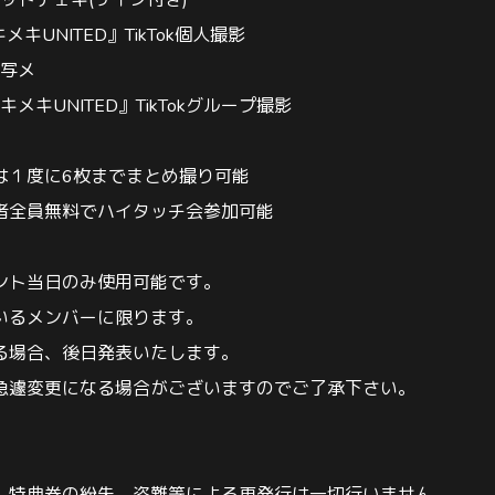
ットチェキ
(
サイン付き
)
キメキ
UNITED
』
TikTok
個人撮影
合写メ
トキメキ
UNITED
』
TikTok
グループ撮影
は１度に
6
枚までまとめ撮り可能
者全員無料でハイタッチ会参加可能
ント当日のみ使用可能です。
いるメンバーに限ります。
る場合、後日発表いたします。
急遽変更になる場合がございますのでご了承下さい。