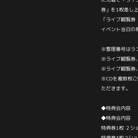
に先着で「ライ
券」を
1
枚差し
「ライブ観覧券
イベント当日の
※
整理番号はラ
※
ライブ観覧券
※
ライブ観覧券
※CD
を複数枚ご
ただきます。
◆
特典会内容
◆
特典会内容
特典券
1
枚 ２シ