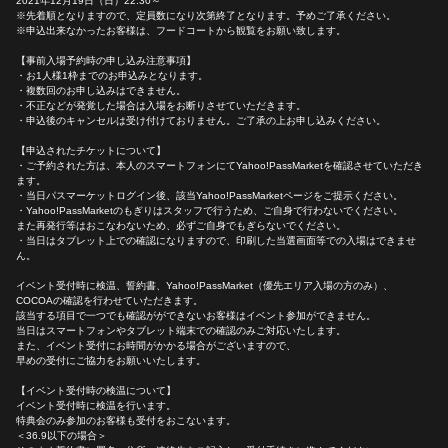
2021年12月19日（日）22:30～
※先着順となりますので、定員数になり次第終了となります。予めご了承ください。
※申込出来なかったお客様は、フードコートから観覧をお願い致します。
【事前入場予約時の申し込み注意事項】
・お1人様1枠までのお申込みとなります。
・複数回のお申し込みはできません。
・不正などが発覚した場合は入場をお断りさせていただきます。
・申込後のキャンセルは受け付けておりません。ご了承の上お申し込みください。
【申込されたチケットについて】
・ご予約された方は、本人のスマートフォンにてYahoo!PassMarketを確認させていただき
ます。
・当日パスマーケットログイン後、該当Yahoo!PassMarketページをご提示ください。
・Yahoo!PassMarketのもぎりはスタッフで行うため、ご自身で行わないでください。
また再発行等はおこなわないため、必ずご自身でもぎらないでください。
・当日はタブレット上での確認になりますので、印刷した当選画面等での入場はできませ
ん。
イベント受付時に検温、誓約書、Yahoo!PassMarket（優先エリア入場の方のみ）、
COCOAの確認を行わせていただきます。
該当する項目で一つでも確認がができないお客様はイベント参加ができません。
当日はスマートフォンやタブレット端末での確認のみご対応いたします。
また、イベント受付にお時間がかかる場合がございますので、
早めの受付にご協力をお願いいたします。
【イベント受付時の検温について】
イベント受付時に検温を行います。
特典会のみ参加のお客様も受付をおこないます。
＜36.9以下の場合＞