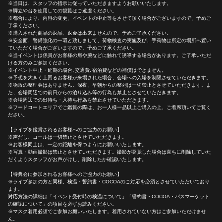
※当日は、スタッフの指示に従っていただきますようお願いいたします。
※脚立や台を使用しての観覧はご遠慮ください。
※都合により、内容の変更、イベントの中止等をさせて頂く場合がございますので、予めご
了承ください。
※購入された商品の返品、返金は出来ませんので、予めご了承ください。
※安全面、警備強化の一環と致しまして、荷物検査の実施及び、手荷物は所定の場所へ置い
ていただく場合がございますので、予めご了承ください。
※当イベントは係員がお客様の肩や腕などに触れて誘導する場合があります。ご了承いただ
ける方のみご参加ください。
※イベント中止・延期の場合､交通費､宿泊費などの補償はできません。
※予想を大きく上回るお客様が来場された場合、会場への入場を制限させていただきます。
※物販の整理券はありません。深夜、早朝からの整列は一切禁止とさせていただきます。ま
た、会場周辺での前日からの泊り込み等の行為も禁止とさせていただきます。
※会場周辺での出待ち・入待ち行為を禁止させていただきます。
※フードコートエリアでご鑑賞の際は、お一人様一品以上ご購入の上、ご着席頂いてご覧く
ださい。
【ライブを鑑賞されるお客様へのご協力のお願い】
※声だし、コールは一切禁止とさせていただきます。
※お客様同士は、一定の距離を保つようにお願いいたします。
※写真・動画撮影は禁止とさせていただきます。撮影が発覚した場合は直ちに削除していた
だくようスタッフがお声がけし、削除したか確認いたします。
【特典会に参加されるお客様へのご協力のお願い】
※ライブ参加の方と同様、検温・誓約書・COCOAのご対応を必須とさせていただいており
ます。
対応方法の詳細は「イベント受付時の検温について」「誓約書・COCOA・パスマーケット
の確認について」の項目を必ずお読みください。
※マスク着用必須でご参加お願いいたします。着用されていない方はご参加いただけませ
ん。