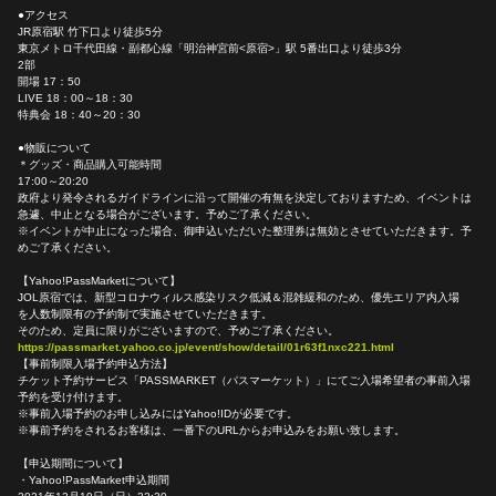
●アクセス
JR原宿駅 竹下口より徒歩5分
東京メトロ千代田線・副都心線「明治神宮前<原宿>」駅 5番出口より徒歩3分
2部
開場 17：50
LIVE 18：00～18：30
特典会 18：40～20：30
●物販について
＊グッズ・商品購入可能時間
17:00～20:20
政府より発令されるガイドラインに沿って開催の有無を決定しておりますため、イベントは
急遽、中止となる場合がございます。予めご了承ください。
※イベントが中止になった場合、御申込いただいた整理券は無効とさせていただきます。予
めご了承ください。
【Yahoo!PassMarketについて】
JOL原宿では、新型コロナウィルス感染リスク低減＆混雑緩和のため、優先エリア内入場
を人数制限有の予約制で実施させていただきます。
そのため、定員に限りがございますので、予めご了承ください。
https://passmarket.yahoo.co.jp/event/show/detail/01r63f1nxc221.html
【事前制限入場予約申込方法】
チケット予約サービス「PASSMARKET（パスマーケット）」にてご入場希望者の事前入場
予約を受け付けます。
※事前入場予約のお申し込みにはYahoo!IDが必要です。
※事前予約をされるお客様は、一番下のURLからお申込みをお願い致します。
【申込期間について】
・Yahoo!PassMarket申込期間