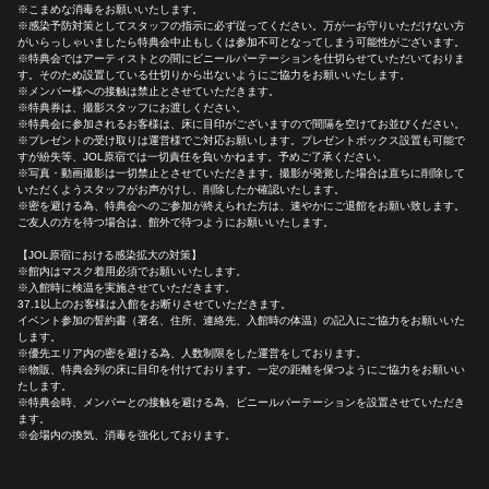
※こまめな消毒をお願いいたします。
※感染予防対策としてスタッフの指示に必ず従ってください。万が一お守りいただけない方
がいらっしゃいましたら特典会中止もしくは参加不可となってしまう可能性がございます。
※特典会ではアーティストとの間にビニールパーテーションを仕切らせていただいておりま
す。そのため設置している仕切りから出ないようにご協力をお願いいたします。
※メンバー様への接触は禁止とさせていただきます。
※特典券は、撮影スタッフにお渡しください。
※特典会に参加されるお客様は、床に目印がございますので間隔を空けてお並びください。
※プレゼントの受け取りは運営様でご対応お願いします。プレゼントボックス設置も可能で
すが紛失等、JOL原宿では一切責任を負いかねます。予めご了承ください。
※写真・動画撮影は一切禁止とさせていただきます。撮影が発覚した場合は直ちに削除して
いただくようスタッフがお声がけし、削除したか確認いたします。
※密を避ける為、特典会へのご参加が終えられた方は、速やかにご退館をお願い致します。
ご友人の方を待つ場合は、館外で待つようにお願いいたします。
【JOL原宿における感染拡大の対策】
※館内はマスク着用必須でお願いいたします。
※入館時に検温を実施させていただきます。
37.1以上のお客様は入館をお断りさせていただきます。
イベント参加の誓約書（署名、住所、連絡先、入館時の体温）の記入にご協力をお願いいた
します。
※優先エリア内の密を避ける為、人数制限をした運営をしております。
※物販、特典会列の床に目印を付けております。一定の距離を保つようにご協力をお願いい
たします。
※特典会時、メンバーとの接触を避ける為、ビニールパーテーションを設置させていただき
ます。
※会場内の換気、消毒を強化しております。