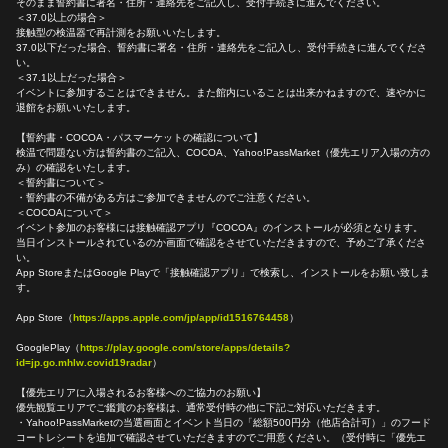
そのまま誓約書に署名・住所・連絡先をご記入し、受付手続きに進んでください。
＜37.0以上の場合＞
接触型の検温器で再計測をお願いいたします。
37.0以下だった場合、誓約書に署名・住所・連絡先をご記入し、受付手続きに進んでくださ
い。
＜37.1以上だった場合＞
イベントに参加することはできません。また館内にいることは出来かねますので、速やかに
退館をお願いいたします。
【誓約書・COCOA・パスマーケットの確認について】
検温で問題ない方は誓約書のご記入、COCOA、Yahoo!PassMarket（優先エリア入場の方の
み）の確認をいたします。
＜誓約書について＞
・誓約書の不備がある方はご参加できませんのでご注意ください。
＜COCOAについて＞
イベント参加のお客様には接触確認アプリ『COCOA』のインストールが必須となります。
当日インストールされているのか画面で確認をさせていただきますので、予めご了承くださ
い。
App StoreまたはGoogle Playで「接触確認アプリ」で検索し、インストールをお願い致しま
す。
App Store（
https://apps.apple.com/jp/app/id1516764458
）
GooglePlay（
https://play.google.com/store/apps/details?
id=jp.go.mhlw.covid19radar
）
【優先エリアに入場されるお客様へのご協力のお願い】
優先観覧エリアでご鑑賞のお客様は、通常受付時の他に下記ご対応いただきます。
・Yahoo!PassMarketの当選画面とイベント当日の「総額500円分（他店合計可）」のフード
コートレシートを追加で確認させていただきますのでご用意ください。（受付時に「優先エ