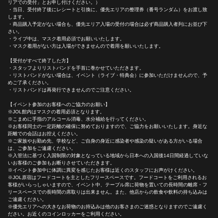
リアでの受付」とお申し付けください。）
・当日、受付終了後にレシートと引換に、優先エリアの整理券（番号ランダム）をお渡し致
します。
・商品購入予定がない場合も、優先エリア入場の受付の場合は必ず商品購入者列にお並び下
さい。
・ライブ中は、マスク着用必須でお願いいたします。
・マスク着用がない方は入場ができませんので着用を願いいたします。
【受付がすべて終了した方】
・スタッフよりリストバンドを手首に巻かせていただきます。
・リストバンドがない場合は、イベント（ライブ・特典会）に参加いただけませんので、予
めご了承ください。
・リストバンドは再発行できませんのでご注意ください。
【イベント参加のお客様へのご協力のお願い】
※JOL館内はマスクの着用必須となります。
※こまめに手指のアルコール消毒、水分補給を行ってください。
※お客様同士の一定距離の確保に努めておりますので、ご協力をお願いいたします。身近な
距離での会話はお控えください。
※ご家族やお勤め先、学校など、ご自身の身近に感染者や感染の疑いがある方がいる場合
は、ご参加をご遠慮ください。
※入管法に基づく入国制限の対象となっている地域から日本への入国後14日間経過していな
いお客様のご参加もお断りさせていただきます。
※イベント参加中に体調に異変を感じたお客様は近くのスタッフにお声がけください。
※JOL原宿はフードコートを主としたフリースペースです。フードコートをご利用されるお
客様がいらっしゃいますので、イベント中、テーブル席に荷物を置いての長時間の離席・フ
リースペースでの長時間の席取りは出来ません。また、他店からの飲食や飲料の持ち込みは
ご遠慮ください。
※優先エリアへの大きなお荷物のお持込みは他のお客さまのご迷惑となりますのでご遠慮く
ださい。お近くのコインロッカーをご利用ください。