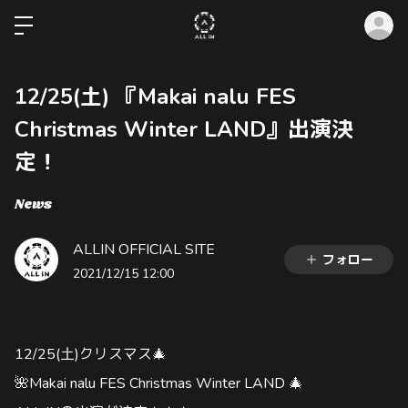
ロ
12/25(土) 『Makai nalu FES
Christmas Winter LAND』出演決
定！
News
ALLIN OFFICIAL SITE
フォロー
2021/12/15 12:00
12/25(土)クリスマス🎄
🌺Makai nalu FES Christmas Winter LAND 🎄