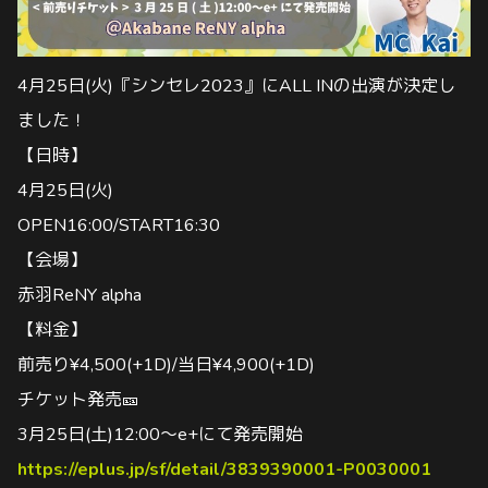
4月25日(火)『シンセレ2023』にALL INの出演が決定し
ました！
【日時】
4月25日(火)
OPEN16:00/START16:30
【会場】
赤羽ReNY alpha
【料金】
前売り¥4,500(+1D)/当日¥4,900(+1D)
チケット発売🎫
3
月
25
日
(
土
)12:00
〜
e+
にて発売開始
https://eplus.jp/sf/detail/3839390001-P0030001